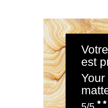
Votre
est p
Your
matte
5/5