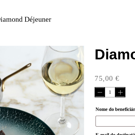
iamond Déjeuner
Diamo
75,00
€
Nome do beneficiá
E-mail do destinat