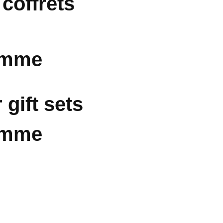
 coffrets
omme
 gift sets
omme