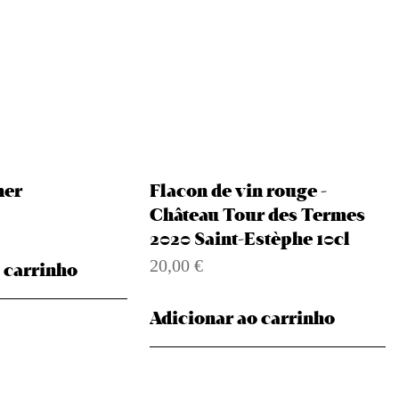
ner
Flacon de vin rouge -
Château Tour des Termes
NCE DU CAFÉ DE
 première ligne
2020 Saint-Estèphe 10cl
expérience inoubliable
20,00
€
Flacon de vin rouge - Château Tour des
 personne
 carrinho
Termes 2020 Saint-Estèphe 10cl
Adicionar ao carrinho