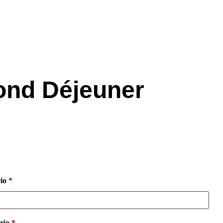
nd Déjeuner
rio
*
ário
*