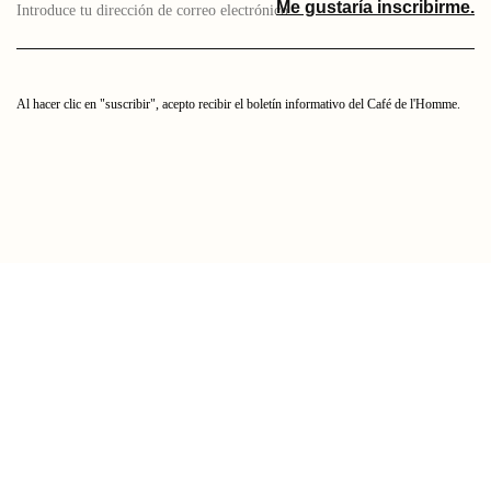
Me gustaría inscribirme.
aquí
tu
dirección
de
correo
Al hacer clic en "suscribir", acepto recibir el boletín informativo del Café de l'Homme.
electrónico