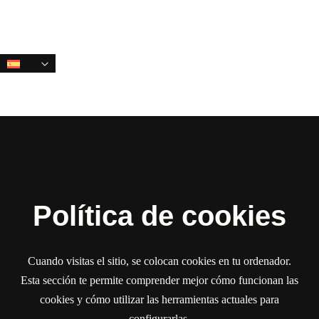
Saltar
Saltar
enlaces
a
la
navegación
principal
Saltar
al
contenido
Política de cookies
Cuando visitas el sitio, se colocan cookies en tu ordenador.
Esta sección te permite comprender mejor cómo funcionan las
cookies y cómo utilizar las herramientas actuales para
configurarlas.