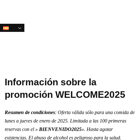
Saltar
Saltar
enlaces
a
la
navegación
principal
Saltar
al
contenido
Información sobre la
promoción WELCOME2025
Resumen de condiciones
: Oferta válida sólo para una comida de
lunes a jueves de enero de 2025. Limitada a las 100 primeras
reservas con el »
BIENVENIDO2025
». Hasta agotar
existencias. El abuso de alcohol es peligroso para la salud.