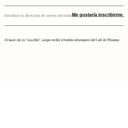
Introduce
Me gustaría inscribirme.
aquí
tu
dirección
de
correo
Al hacer clic en "suscribir", acepto recibir el boletín informativo del Café de l'Homme.
electrónico