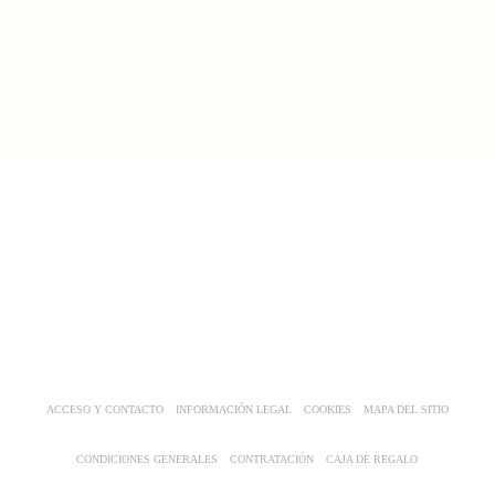
electrónico
17
PLACE DU TROCADERO 75016 PARÍS
ACCESO Y CONTACTO
INFORMACIÓN LEGAL
COOKIES
MAPA DEL SITIO
CONDICIONES GENERALES
CONTRATACIÓN
CAJA DE REGALO