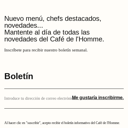
Nuevo menú, chefs destacados,
novedades...
Mantente al día de todas las
novedades del Café de l'Homme.
Inscríbete para recibir nuestro boletín semanal.
Boletín
Introduce
Me gustaría inscribirme.
aquí
tu
dirección
de
correo
Al hacer clic en "suscribir", acepto recibir el boletín informativo del Café de l'Homme.