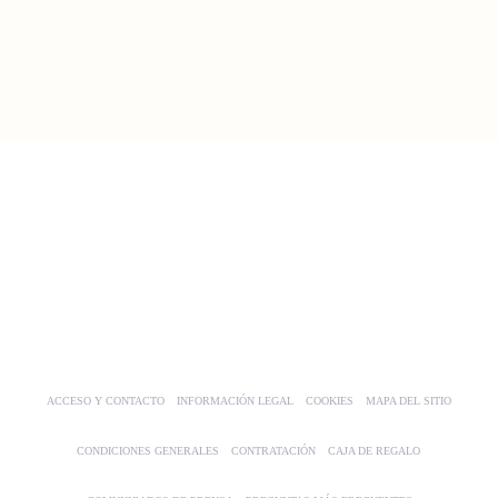
electrónico
ACCESO Y CONTACTO
INFORMACIÓN LEGAL
COOKIES
MAPA DEL SITIO
CONDICIONES GENERALES
CONTRATACIÓN
CAJA DE REGALO