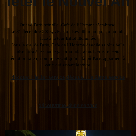
fêter le Nouvel An
Quand Paris scintille, Café de l’Homme s’embrase.
Le 31 décembre 2025, vivez un Réveillon unique au monde,
face à la tour Eiffel illuminée.
Sous le ciel de Paris, Café de l’Homme dévoile sa plus belle
mise en scène : haute gastronomie, grands crus, et cette
émotion rare qu’on ne ressent qu’ici, là où Paris appartient à
ceux qui savent le vivre.
découvrir le 1er service
découvrir le 2ème service
découvrir le 3ème service