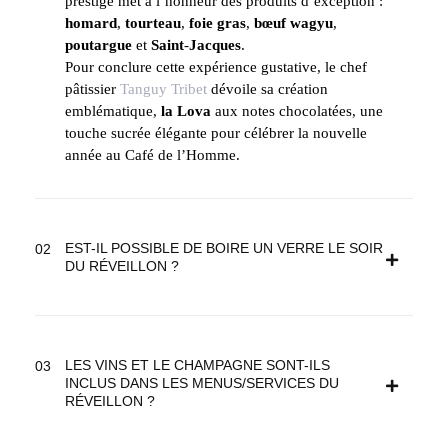
prestige met à l’honneur des produits d’exception :
homard
,
tourteau
,
foie
gras
,
bœuf wagyu
,
poutargue
et
Saint
-
Jacques
.
Pour conclure cette expérience gustative, le chef
pâtissier
Tanguy Tribet
dévoile sa création
emblématique,
la Lova
aux notes chocolatées, une
touche sucrée élégante pour célébrer la nouvelle
année au Café de l’Homme.
EST-IL POSSIBLE DE BOIRE UN VERRE LE SOIR
DU RÉVEILLON ?
LES VINS ET LE CHAMPAGNE SONT-ILS
INCLUS DANS LES MENUS/SERVICES DU
RÉVEILLON ?