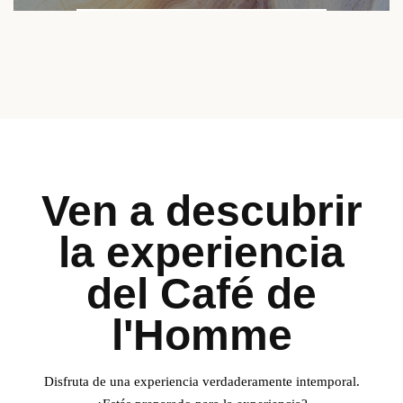
Ven a descubrir
la experiencia
17
PLACE DU TROCADERO 75016 PARÍS
del Café de
l'Homme
Disfruta de una experiencia verdaderamente intemporal.