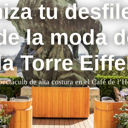
za tu desfil
e la moda d
la Torre Eiffe
pectáculo de alta costura en el Café de l