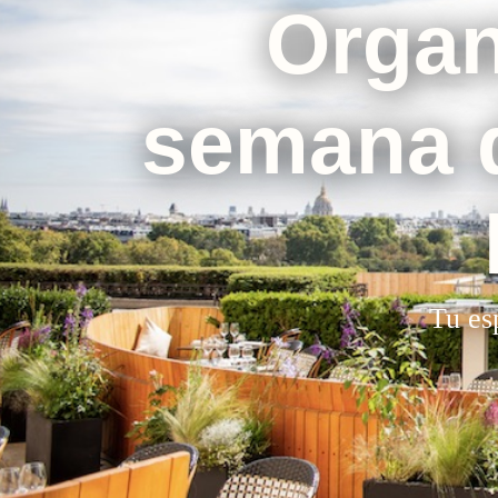
Organi
semana d
Tu es