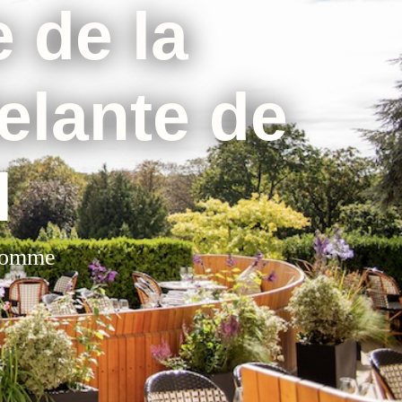
e de la
elante de
l
’Homme