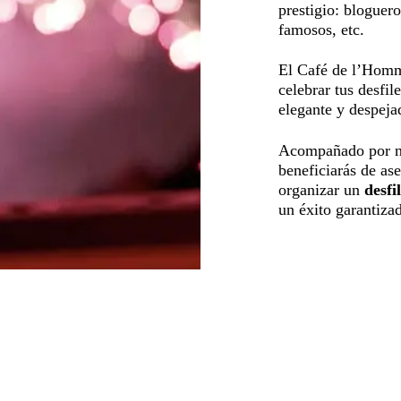
prestigio: bloguer
famosos, etc.
El Café de l’Homm
celebrar tus desfi
elegante y despeja
Acompañado por nu
beneficiarás de as
organizar un
desfi
un éxito garantiza