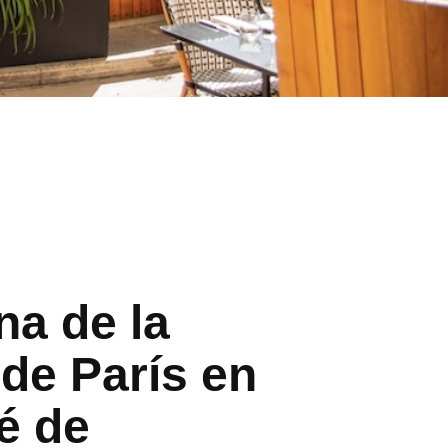
a de la
de París en
é de