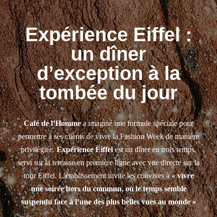
Expérience Eiffel :
un dîner
d’exception à la
tombée du jour
Café de l’Homme
a imaginé une formule spéciale pour
permettre à ses clients de vivre la Fashion Week de manière
privilégiée.
Expérience Eiffel
est un dîner en trois temps,
servi sur la terrasse en première ligne avec vue directe sur la
tour Eiffel. L’établissement invite les convives à
« vivre
une soirée hors du commun, où le temps semble
suspendu face à l’une des plus belles vues au monde »