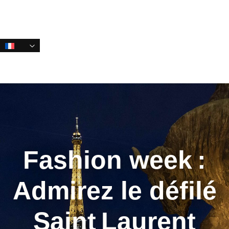
Sauter
Skip
les
to
liens
primary
navigation
Aller
au
contenu
Fashion week :
Admirez le défilé
Saint Laurent