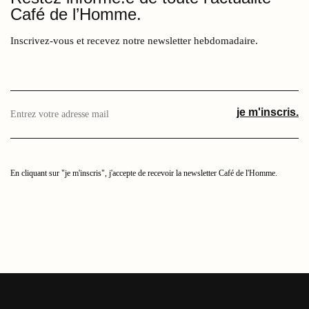
Café de l’Homme.
17
Inscrivez-vous et recevez notre newsletter hebdomadaire.
PLACE DU TROCADERO 75016 PARIS
Enter
je m'inscris.
your
email
address
here
En cliquant sur "je m'inscris", j'accepte de recevoir la newsletter Café de l'Homme.