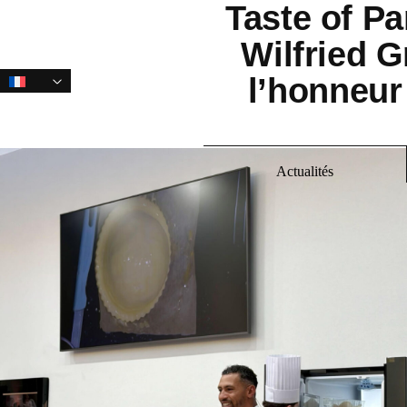
Taste of Par
Sauter
Skip
les
to
Wilfried G
liens
primary
l’honneur 
navigation
Aller
au
contenu
Actualités